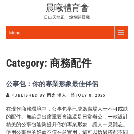
Skip
晨曦體育會
to
日出天地正，煌煌闢晨曦
content
Menu
Category:
商務配件
公事包：你的專業形象最佳伴侶
PUBLISHED BY 閃光 潮人
JULY 8, 2025
在現代商務環境中，公事包早已成為職場人士不可或缺
的配件。無論是出席重要會議還是日常辦公，一款設計
精美的公事包能夠提升你的專業形象，讓人一見難忘。
使用公事包的好處不僅在於實用，還可以透過搭配不同