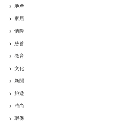
地產
家居
情降
慈善
教育
文化
新聞
旅遊
時尚
環保