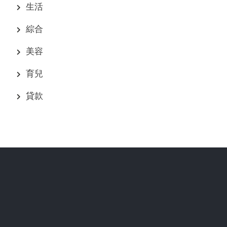
生活
綜合
美容
育兒
貸款