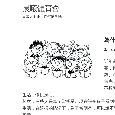
Skip
晨曦體育會
to
content
日出天地正，煌煌闢晨曦
為
PU
近年
菲，
錢、
首先
不想
生活，愉悅身心。
其次，有些人是為了當明星。現在許多孩子看到
生活，在這樣的情況下，為了當明星，可以說不
星夢。