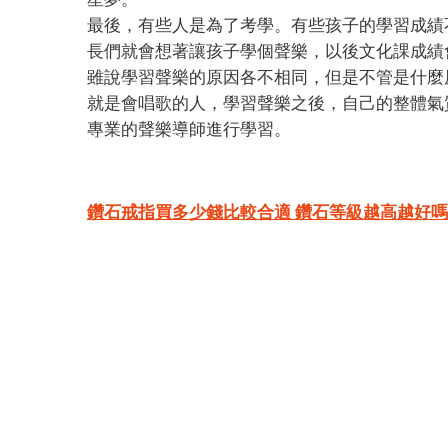
最後，有些人是為了考學。有些孩子的學習成績
長們就會想著讓孩子學個聲樂，以後文化課成績
雖說學習聲樂的原因各不相同，但是不管是什麼
就是會唱歌的人，學習聲樂之後，自己的整體氣
專業的聲樂導師進行學習。
Post
鑽石戒指買多少錢比較合適 鑽石等級越高越好嗎
navigation