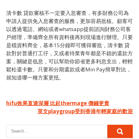
清卡數 貸款
審核不一定要入息審查，有多財務公司為
申請人提供免入息審查的服務，更加容易批核。顧客可
以透過電話、網站或者whatsapp提前諮詢財務公司客
戶經理，準備齊全所有資料後再到現場進行辦理。只要
是檔資料齊全，基本15分鐘即可獲得審批，
清卡數 貸
款
對於普通打工仔，又或者待業青年都是不錯的還款方
案，關鍵是低息，可以幫助你節省更多利息支出，輕輕
鬆松還卡數。只要和分期還款或者Min Pay簡單對比，
就知道哪一種方案更抵。
Post
hifu效果直達深層 比起thermage 價錢更貴
英文playgroup受到香港年輕家庭的歡迎
navigation