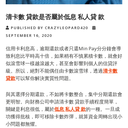
清卡數 貸款是否屬於低息 私人貸 款
PUBLISHED BY CRAZYLEOPARD420
SEPTEMBER 16, 2020
信用卡利息高，逾期還款或者只還Min Pay分分鐘會導
致利息比平時高十倍，如果稍有不慎累積卡數，就會好
似滾雪球一樣越滾越大，甚至會影響到個人的信貸評
級。所以，絕對不能偶任由卡數滾雪球，透過
清卡數
貸款
可以幫你解決實質性問題。
與其選擇分期還款，不如將卡數整合，集中分期還款會
更明智。向財務公司申請
清卡數 貸款
手續程度簡單，
關鍵是利息很低，屬於
低息 私人貸 款
的一種。一旦成
功獲得批核，即可移除卡數炸彈，就算資金周轉出現小
小問題都無懼。