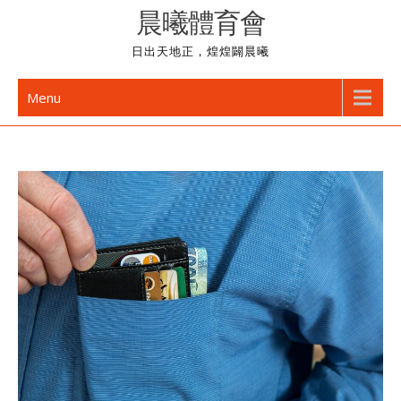
Skip
晨曦體育會
to
日出天地正，煌煌闢晨曦
content
Menu