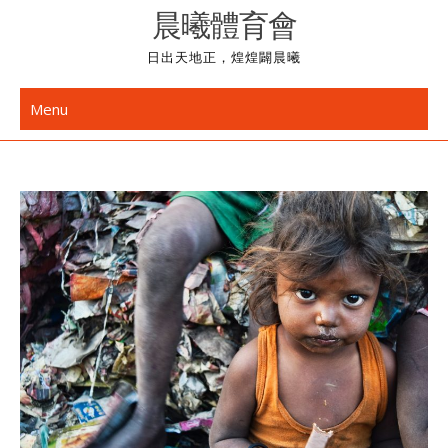
Skip
晨曦體育會
to
日出天地正，煌煌闢晨曦
content
Menu