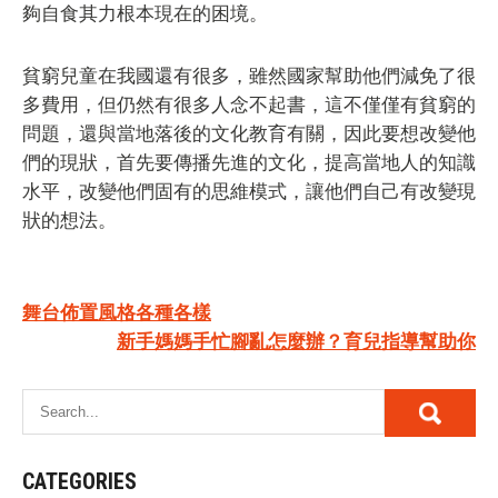
夠自食其力根本現在的困境。
貧窮兒童在我國還有很多，雖然國家幫助他們減免了很
多費用，但仍然有很多人念不起書，這不僅僅有貧窮的
問題，還與當地落後的文化教育有關，因此要想改變他
們的現狀，首先要傳播先進的文化，提高當地人的知識
水平，改變他們固有的思維模式，讓他們自己有改變現
狀的想法。
Post
舞台佈置風格各種各樣
新手媽媽手忙腳亂怎麼辦？育兒指導幫助你
navigation
CATEGORIES